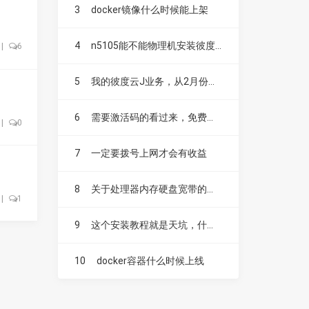
3
docker镜像什么时候能上架
4
n5105能不能物理机安装彼度云？
|
6
5
我的彼度云J业务，从2月份就不跑了，是J业务出问题了？
6
需要激活码的看过来，免费送！！！
|
0
7
一定要拨号上网才会有收益
8
关于处理器内存硬盘宽带的配比 论坛有大佬吗？
|
1
9
这个安装教程就是天坑，什么也没说明白
10
docker容器什么时候上线