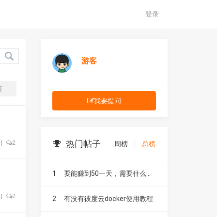
登录
游客
答
我要提问
热门帖子
|
2
周榜
|
总榜
1
要能赚到50一天，需要什么设备和网络
|
2
2
有没有彼度云docker使用教程