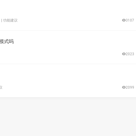
 |
功能建议
3107
v模式吗
2023
议
2099