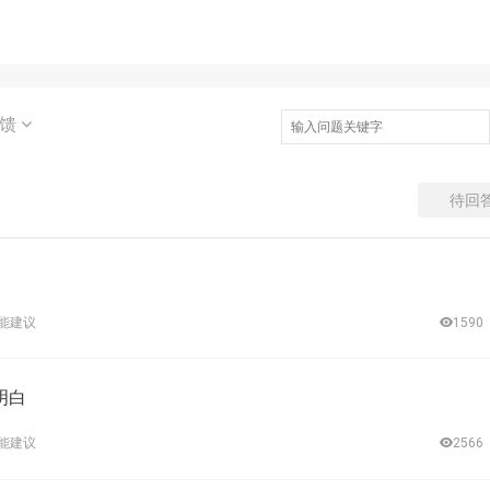
反馈
待回
能建议
1590
明白
能建议
2566